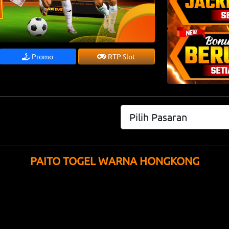
Promo
RTP Slot
PAITO TOGEL WARNA HONGKONG