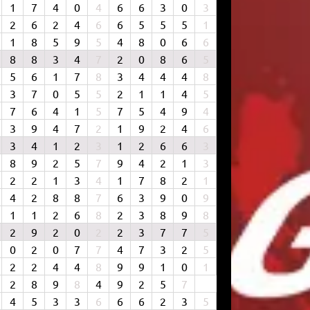
1
7
4
0
4
6
6
3
0
3
2
6
2
4
6
6
5
5
5
1
1
8
5
9
5
4
8
0
6
6
8
8
3
4
7
2
0
8
6
5
5
6
1
7
8
3
4
4
4
8
3
7
0
5
5
2
1
1
4
5
7
6
4
1
5
7
5
4
9
4
3
9
4
7
2
1
9
2
4
6
3
4
1
2
3
1
2
6
6
3
8
9
2
5
7
9
4
2
1
3
2
2
1
3
4
1
7
8
2
1
4
2
8
8
7
6
3
9
0
9
1
1
2
6
8
2
3
8
9
8
2
9
2
0
2
2
3
7
7
5
0
2
0
7
7
4
7
3
2
5
2
2
4
4
8
9
9
1
0
1
2
8
9
8
4
9
2
5
7
4
5
3
3
6
6
6
2
3
5