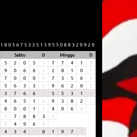
 1 8 0 5 6 7 5 3 3 5 1 5 9 5 5 0 8 8 3 2 0 9 2 0
Sabtu
D
Minggu
D
5
2
0
5
5
7
7
4
1
5
9
0
6
6
3
2
8
1
0
1
7
0
0
0
0
7
3
5
6
2
5
6
3
3
6
9
6
2
0
2
3
7
6
6
3
5
5
3
1
4
4
6
5
1
6
9
3
8
2
1
8
0
0
1
1
4
0
6
4
5
7
8
8
3
2
0
4
9
6
4
4
3
4
7
8
1
9
7
7