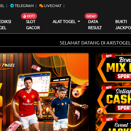
GEL
TELEGRAM
LIVECHAT
HOT!
NEW!
EDIKSI
SLOT
ALAT TOGEL
DATA
BUKTI
GEL
GACOR
RESULT
JACKPO
SELAMAT DATANG DI AXISTOGEL SITUS