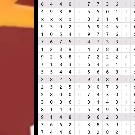
6
4
4
0
4
7
7
3
6
9
4
9
8
8
7
5
5
0
1
1
x
x
x
x
-
0
2
1
4
5
9
3
0
2
2
6
9
4
5
9
1
0
5
4
9
9
7
7
6
4
7
6
7
5
3
4
7
3
3
6
1
2
3
9
3
4
2
8
8
7
9
2
6
8
5
7
2
2
2
4
7
1
8
3
2
6
4
5
1
6
5
5
4
4
8
5
6
6
8
5
2
8
2
5
7
9
3
8
9
8
2
5
2
5
7
9
0
7
0
7
2
8
0
0
0
7
4
3
0
3
3
0
8
6
5
0
1
4
0
4
8
1
4
3
7
5
4
9
6
6
9
1
4
8
3
9
6
2
3
5
3
6
6
2
8
3
8
3
9
3
7
4
4
6
1
0
2
8
2
1