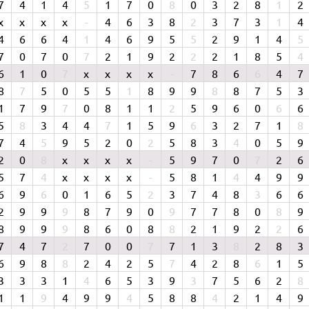
7
4
1
4
5
1
7
0
8
0
3
2
8
1
2
x
x
x
x
-
4
6
3
8
2
3
7
3
1
4
4
6
6
4
1
4
6
9
5
5
2
9
1
4
5
7
0
7
0
7
2
1
9
2
2
2
1
8
5
4
6
1
0
7
x
x
x
x
-
7
8
6
6
4
7
8
7
5
0
5
5
1
8
9
9
8
8
7
5
3
1
7
9
7
0
8
1
1
2
5
9
6
0
6
6
5
8
3
4
4
7
1
5
9
6
3
2
7
1
8
7
4
5
9
5
2
0
2
5
8
3
4
0
5
9
2
0
8
x
x
x
x
-
5
9
7
0
7
2
6
5
7
4
x
x
x
x
-
5
8
1
4
4
9
9
6
9
6
0
1
6
5
2
3
7
4
8
3
6
6
2
9
9
9
8
7
9
0
9
7
7
8
0
8
9
8
9
9
9
8
6
0
8
8
2
1
9
2
2
6
7
4
7
2
7
0
0
7
7
1
3
8
2
8
3
6
9
8
8
2
4
2
5
7
4
2
8
6
1
5
3
3
3
1
4
6
5
3
9
3
7
5
6
2
8
1
1
9
4
9
9
4
5
8
8
4
2
1
4
9