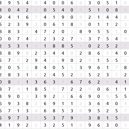
3
9
5
4
9
4
0
0
6
6
3
0
5
1
6
3
0
4
2
6
0
5
4
0
4
5
1
0
8
8
9
4
1
6
7
4
1
9
0
9
2
1
4
4
8
5
2
3
9
3
0
6
1
8
9
0
1
1
2
3
8
8
3
2
4
7
2
0
2
8
9
5
5
1
0
0
0
7
4
2
2
3
2
7
9
3
7
5
4
9
2
5
3
1
4
1
8
8
5
4
0
2
5
2
7
8
8
9
8
2
3
4
4
8
2
8
6
1
4
0
5
7
9
2
9
4
2
9
0
2
9
1
5
5
6
2
0
5
2
8
4
0
5
5
3
9
6
1
7
8
2
8
3
1
4
2
4
5
2
7
5
2
3
7
2
0
8
8
1
3
6
3
9
6
7
6
2
8
4
1
8
7
4
1
8
5
9
7
2
2
9
0
6
1
1
3
9
0
3
3
9
2
3
6
6
9
0
9
5
5
6
9
3
8
2
6
9
1
1
2
3
6
4
0
4
5
7
1
3
4
6
8
5
3
8
9
5
2
5
7
5
9
7
3
1
5
3
7
9
7
3
8
1
5
6
4
1
9
2
2
3
2
5
1
6
9
6
3
0
3