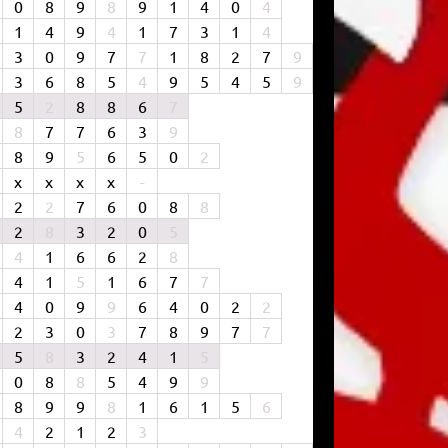
0
8
9
8
9
1
4
0
4
1
4
9
4
1
7
3
1
4
3
0
9
7
7
1
8
2
7
9
3
6
8
5
4
9
5
4
5
9
5
2
8
8
6
7
8
7
7
6
3
9
8
9
5
6
5
0
2
x
x
x
x
-
2
2
7
6
0
8
8
2
8
3
2
0
5
4
1
6
6
2
8
4
1
5
1
6
7
7
4
0
9
9
6
4
0
2
2
2
3
0
3
7
8
9
7
7
5
8
3
2
4
1
5
0
8
8
5
4
9
9
8
9
9
8
1
6
1
5
6
4
2
1
2
3