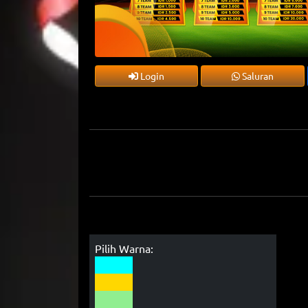
Login
Saluran
Pilih Warna: